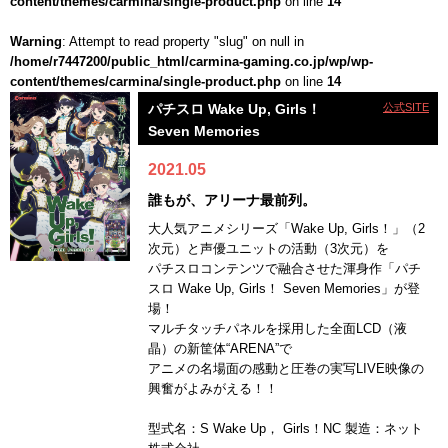
content/themes/carmina/single-product.php
on line
14
Warning
: Attempt to read property "slug" on null in
/home/r7447200/public_html/carmina-gaming.co.jp/wp/wp-
content/themes/carmina/single-product.php
on line
14
パチスロ Wake Up, Girls！
公式SITE
Seven Memories
2021.05
誰もが、アリーナ最前列。
大人気アニメシリーズ「Wake Up, Girls！」（2
次元）と声優ユニットの活動（3次元）を
パチスロコンテンツで融合させた渾身作「パチ
スロ Wake Up, Girls！ Seven Memories」が登
場！
マルチタッチパネルを採用した全面LCD（液
晶）の新筐体“ARENA”で
アニメの名場面の感動と圧巻の実写LIVE映像の
興奮がよみがえる！！
型式名：S Wake Up， Girls！NC 製造：ネット