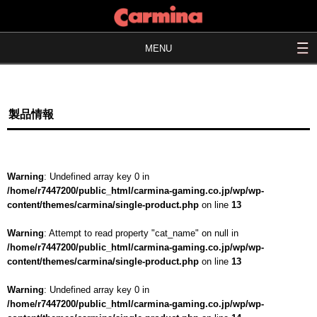
MENU
製品情報
Warning
: Undefined array key 0 in
/home/r7447200/public_html/carmina-gaming.co.jp/wp/wp-
content/themes/carmina/single-product.php
on line
13
Warning
: Attempt to read property "cat_name" on null in
/home/r7447200/public_html/carmina-gaming.co.jp/wp/wp-
content/themes/carmina/single-product.php
on line
13
Warning
: Undefined array key 0 in
/home/r7447200/public_html/carmina-gaming.co.jp/wp/wp-