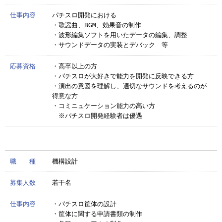
仕事内容
パチスロ開発における
・歌謡曲、BGM、効果音の制作
・波形編集ソフトを用いたデータの編集、調整
・サウンドデータの実装とデバック 等
応募資格
・高卒以上の方
・パチスロが大好きで能力を開発に反映できる方
・演出の意図を理解し、適切なサウンドを考えるのが
得意な方
・コミニュケーション能力の高い方
※パチスロ開発経験者は優遇
職 種
機構設計
募集人数
若干名
仕事内容
・パチスロ筐体の設計
・筐体に関する申請書類の制作