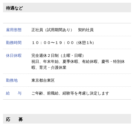
待遇など
雇用形態
正社員（試用期間あり） 契約社員
勤務時間
１０：００〜１９：００（休憩１h）
休日休暇
完全週休２日制（土曜・日曜）
祝日、年末年始、夏季休暇、有給休暇、慶弔・特別休
暇、育児・介護休業
勤務地
東京都台東区
給 与
ご年齢、前職給、経験等を考慮し決定します
応 募