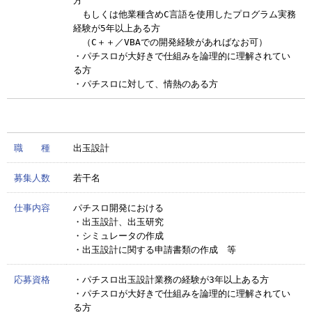
方
もしくは他業種含めC言語を使用したプログラム実務
経験が5年以上ある方
（C＋＋／VBAでの開発経験があればなお可）
・パチスロが大好きで仕組みを論理的に理解されてい
る方
・パチスロに対して、情熱のある方
職 種
出玉設計
募集人数
若干名
仕事内容
パチスロ開発における
・出玉設計、出玉研究
・シミュレータの作成
・出玉設計に関する申請書類の作成 等
応募資格
・パチスロ出玉設計業務の経験が3年以上ある方
・パチスロが大好きで仕組みを論理的に理解されてい
る方